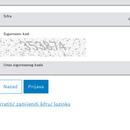
Šifra
Sigurnosni kod
Unos sigurnosnog koda
Nazad
Vratiti/ zamijeniti šifru/ lozinku