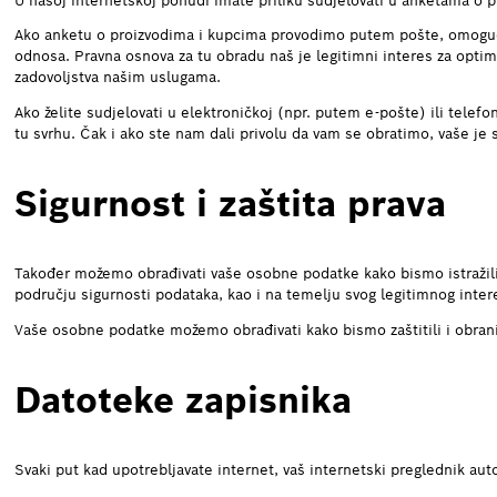
U našoj internetskoj ponudi imate priliku sudjelovati u anketama o 
Ako anketu o proizvodima i kupcima provodimo putem pošte, omogu
odnosa. Pravna osnova za tu obradu naš je legitimni interes za optimi
zadovoljstva našim uslugama.
Ako želite sudjelovati u elektroničkoj (npr. putem e-pošte) ili telefo
tu svrhu. Čak i ako ste nam dali privolu da vam se obratimo, vaše je 
Sigurnost i zaštita prava
Također možemo obrađivati vaše osobne podatke kako bismo istražili 
području sigurnosti podataka, kao i na temelju svog legitimnog intere
Vaše osobne podatke možemo obrađivati kako bismo zaštitili i obrani
Datoteke zapisnika
Svaki put kad upotrebljavate internet, vaš internetski preglednik au