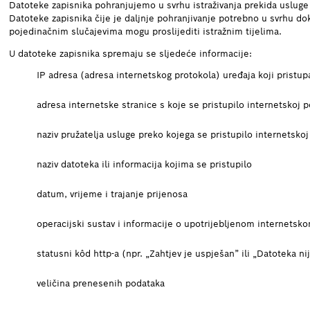
Datoteke zapisnika pohranjujemo u svrhu istraživanja prekida usluge 
Datoteke zapisnika čije je daljnje pohranjivanje potrebno u svrhu dok
pojedinačnim slučajevima mogu proslijediti istražnim tijelima.
U datoteke zapisnika spremaju se sljedeće informacije:
IP adresa (adresa internetskog protokola) uređaja koji pristup
adresa internetske stranice s koje se pristupilo internetskoj p
naziv pružatelja usluge preko kojega se pristupilo internetsko
naziv datoteka ili informacija kojima se pristupilo
datum, vrijeme i trajanje prijenosa
operacijski sustav i informacije o upotrijebljenom internetsko
statusni kôd http-a (npr. „Zahtjev je uspješan” ili „Datoteka n
veličina prenesenih podataka