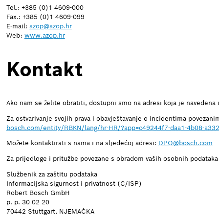
Tel.: +385 (0)1 4609-000
Fax.: +385 (0)1 4609-099
E-mail:
azop@azop.hr
Web:
www.azop.hr
Kontakt
Ako nam se želite obratiti, dostupni smo na adresi koja je navedena 
Za ostvarivanje svojih prava i obavještavanje o incidentima povezan
bosch.com/entity/RBKN/lang/hr-HR/?app=c49244f7-daa1-4b08-a33
Možete kontaktirati s nama i na sljedećoj adresi:
DPO@bosch.com
Za prijedloge i pritužbe povezane s obradom vaših osobnih podatak
Službenik za zaštitu podataka
Informacijska sigurnost i privatnost (C/ISP)
Robert Bosch GmbH
p. p. 30 02 20
70442 Stuttgart, NJEMAČKA